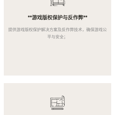
**游戏版权保护与反作弊**
提供游戏版权保护解决方案及反作弊技术，确保游戏公
平与安全；