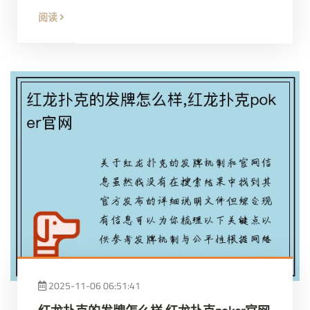
阅读
2025-11-06 06:51:41