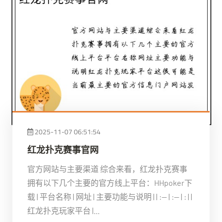
2025-11-07 06:51:54
红龙扑克赛事官网
官方网站与主要渠道 综合来看，红龙扑克赛事
拥有以下几个主要的官方线上平台：HHpoker下
载 | 平台名称 | 网址 | 主要功能与说明 | | :-- | :-- | : | |
红龙扑克玩家平台 |...