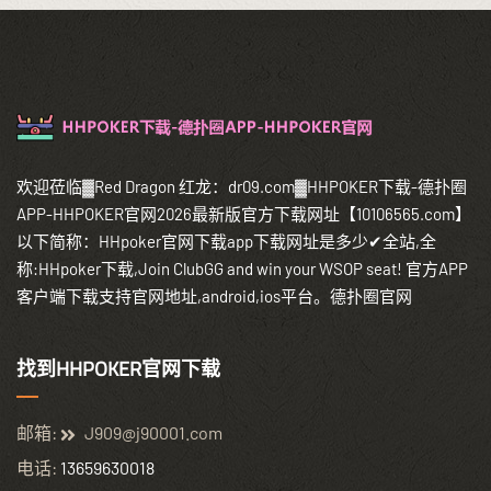
欢迎莅临▓Red Dragon 红龙：dr09.com▓HHPOKER下载-德扑圈
APP-HHPOKER官网2026最新版官方下载网址【10106565.com】
以下简称：HHpoker官网下载app下载网址是多少✔全站,全
称:HHpoker下载,Join ClubGG and win your WSOP seat! 官方APP
客户端下载支持官网地址,android,ios平台。德扑圈官网
找到HHPOKER官网下载
邮箱:
J909@j90001.com
电话:
13659630018