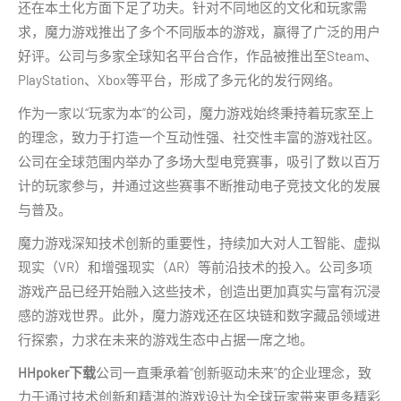
还在本土化方面下足了功夫。针对不同地区的文化和玩家需
求，魔力游戏推出了多个不同版本的游戏，赢得了广泛的用户
好评。公司与多家全球知名平台合作，作品被推出至Steam、
PlayStation、Xbox等平台，形成了多元化的发行网络。
作为一家以“玩家为本”的公司，魔力游戏始终秉持着玩家至上
的理念，致力于打造一个互动性强、社交性丰富的游戏社区。
公司在全球范围内举办了多场大型电竞赛事，吸引了数以百万
计的玩家参与，并通过这些赛事不断推动电子竞技文化的发展
与普及。
魔力游戏深知技术创新的重要性，持续加大对人工智能、虚拟
现实（VR）和增强现实（AR）等前沿技术的投入。公司多项
游戏产品已经开始融入这些技术，创造出更加真实与富有沉浸
感的游戏世界。此外，魔力游戏还在区块链和数字藏品领域进
行探索，力求在未来的游戏生态中占据一席之地。
HHpoker下载
公司一直秉承着“创新驱动未来”的企业理念，致
力于通过技术创新和精湛的游戏设计为全球玩家带来更多精彩