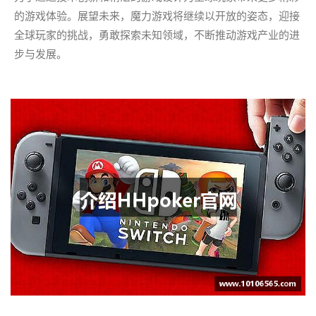
的游戏体验。展望未来，魔力游戏将继续以开放的姿态，迎接
全球玩家的挑战，勇敢探索未知领域，不断推动游戏产业的进
步与发展。