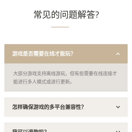
常见的问题解答?
游戏是否需要在线才能玩？
大部分游戏支持离线游玩，但有些需要在线连接才
能进行多人模式或进行更新。
怎样确保游戏的多平台兼容性？