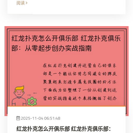
阅读
2025-11-04 06:51:48
红龙扑克怎么开俱乐部 红龙扑克俱乐部：