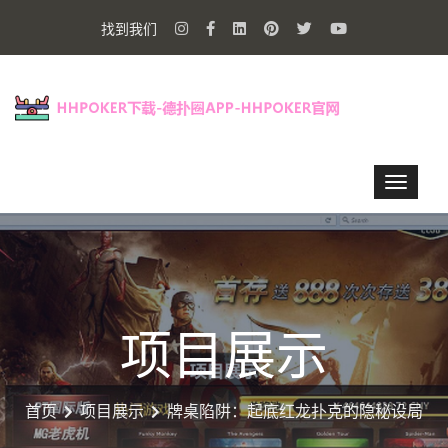
找到我们
项目展示
首页
项目展示
牌桌陷阱：起底红龙扑克的隐秘设局