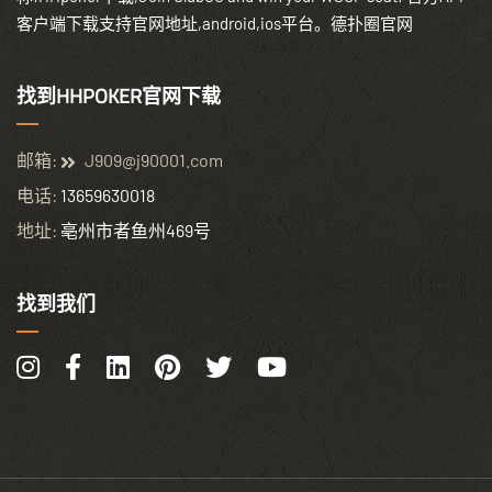
客户端下载支持官网地址,android,ios平台。德扑圈官网
找到HHPOKER官网下载
邮箱:
J909@j90001.com
电话:
13659630018
地址:
亳州市者鱼州469号
找到我们