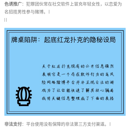
色诱推广
：犯罪团伙常在社交软件上冒充年轻女性，以恋爱为
名招揽男性参与赌博。 |
| |
非法支付
：平台使用没有保障的非法第三方支付渠道。 |