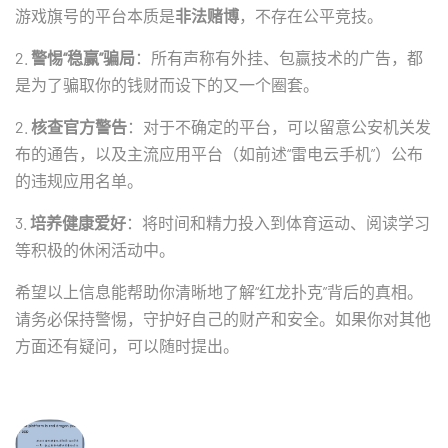
游戏旗号的平台本质是
非法赌博
，不存在公平竞技。
2.
警惕“稳赢”骗局
：所有声称有外挂、包赢技术的广告，都
是为了骗取你的钱财而设下的又一个圈套。
2.
核查官方警告
：对于不确定的平台，可以留意公安机关发
布的通告，以及主流应用平台（如前述“雷电云手机”）公布
的违规应用名单。
3.
培养健康爱好
：将时间和精力投入到体育运动、阅读学习
等积极的休闲活动中。
希望以上信息能帮助你清晰地了解“红龙扑克”背后的真相。
请务必保持警惕，守护好自己的财产和安全。如果你对其他
方面还有疑问，可以随时提出。