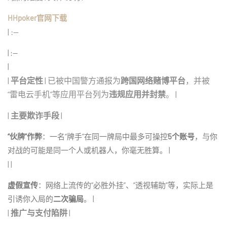
HHpoker官网下载
| :--
| :--
|
|
平台定性
| 已被中国警方通报为
跨国网络赌博平台
，并被
“雷电云手机”等应用平台列为
违规应用并封禁
。 |
|
主要欺诈手段
|
“伙牌”作弊
：一名“牌手”在同一牌局中最多可操控
5个账号
，与你
对战的可能是同一个人或机器人，你毫无胜算。 |
| |
虚假宣传
：网络上流传的“必胜外挂”、“透视辅助”等，实际上是
引诱你入局的
二次骗局
。 |
|
推广与支付陷阱
|