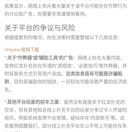
结果显示，网络上充斥着大量关于该平台可能存在作弊行为
的讨论和广告，你需要非常谨慎地看待。
关于平台的争议与风险
根据搜索到的情况，你在决策时需要警惕以下几类信息：
HHpoker官网下载
*
关于“作弊器”或“辅助工具”的广告
：网络上存在大量内容，
宣称红龙扑克存在所谓的“透视挂”、“必胜技巧”等作弊器，并
附有联系方式引导用户添加。
这类信息极有可能是诈骗陷
阱
，目的是骗取你的钱财，一旦轻信可能导致严重的经济损
失。
*
其他平台玩家的前车之鉴
：虽然没有直接关于红龙扑克的
控诉，但有其他知名线上扑克平台的玩家分享过令人怀疑的
经历，例如系统发牌不合常理、疑似存在“内部账号”等。这
些案例提醒我们，部分线上扑克平台在公平性上可能存在系