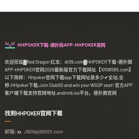
欢迎莅临▓Red Dragon 红龙：dr09.com▓HHPOKER下载-德扑圈
APP-HHPOKER官网2026最新版官方下载网址【10106565.com】
以下简称：HHpoker官网下载app下载网址是多少✔全站,全
称:HHpoker下载,Join ClubGG and win your WSOP seat! 官方APP
客户端下载支持官网地址,android,ios平台。德扑圈官网
找到HHPOKER官网下载
邮箱:
J909@j90001.com